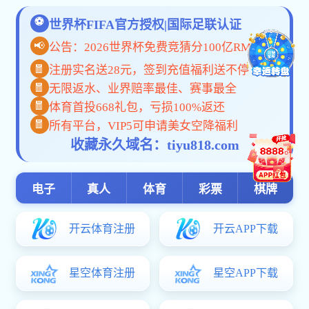
关于开展“植”属于您——校友林树木认捐活动的通
2024-10-21
知
历旅565net必赢优秀校友——张业飞
2024-09-18
第一页
<<上一页
下一页>>
尾页
教育主管部门
国家教育部
江苏省教育厅
校内链接
必赢线上平台
必赢线上平台学生处
必赢线上平台教务处
必赢线上平台研究生院
校内网络导航