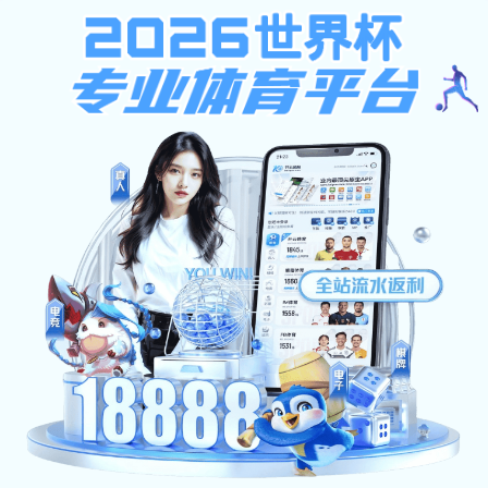
565net必赢
565net必赢:
人才培养
校友风采
当前位置：
首页
人才培养
校友风采