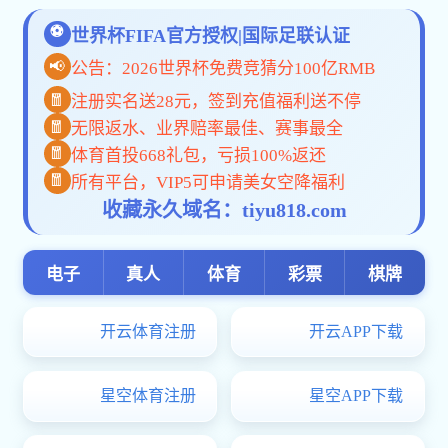
历旅565net必赢举办第二十期入党积极分子培训
2026-05-22
班
历旅565net必赢开展 “2026·清明祭英烈”主题教育
2026-03-30
活动
喜报｜史苑双星辉映，青春奋进绽芳华
2026-01-08
暖冬叙情，共启新元丨历旅565net必赢举办2026
2026-01-06
年迎新春茶话会
汉文化主题社会实践活动（二）| 学史践履话新
2026-01-06
章，漫步黄楼寻古意
汉文化主题社会实践活动 | 行走龟山溯文明，知行
2025-12-04
合一启新程
第一页
<<上一页
下一页>>
尾页
教育主管部门
国家教育部