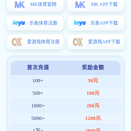
一审：王亦男
二审：刘娜
三审：任大伟
教育主管部门