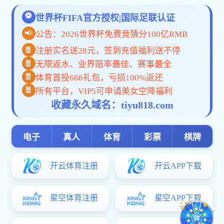
理张莹、故宫讲解项目负责人黎思陪同下，
565net必赢一行实地了解集团在文旅融合、博
物馆运营、公共文化服务等领域的发展布局与
人才需求。座谈会上，双方围绕文旅产业趋
势、人才培养及校企合作长效机制深入交流，
就共建实习就业联动机制、联合开展文旅项目
研究、探索订单式人才培养等达成初步合作意
向。
5
月
27
日，565net必赢一行赴故宫博物院
看望实习生，现场观摩讲解，并与学生就岗位
适应和职业规划进行交流。老师们对实习生的