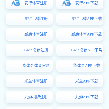
历旅565net必赢召开树立和践行正确政绩观学习教育读
书...
2026-03-30
通知公告
MORE | 更多
必赢626net入口2026年上半年各专业...
2026-05-07
必赢626net入口2026年度转专业方案
2025-12-31
必赢626net入口2025年十一假期值班...
2025-09-26
必赢626net入口2025年暑假值班表
2025-07-02
必赢626net入口2025年寒假值班表
2025-01-09
必赢626net入口2025年度转专业方案
2025-01-06