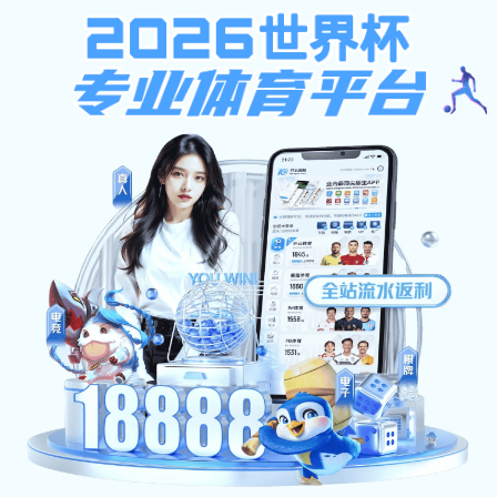
565net必赢
565net必赢动态
MORE|更多
必赢626net入口举行“青春逐...
09
为深入学习贯彻习近平新时代中国特
2026-06
色社会主义思想，引导青年学子坚定
理想信念，厚植爱国主义情怀，6月8
日，...
历旅565net必赢召开党支部书记、系主任工作例会推动
近...