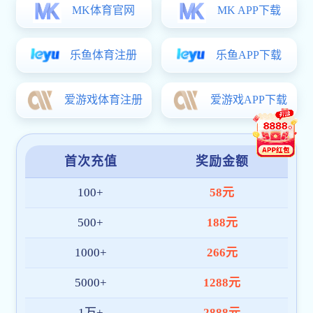
为
“有理想、敢担当、能吃苦、肯奋斗” 的新时
代合格青年。
此外，
组织
参训学员
集中观看《党课开讲
啦》
、
省级优秀党课
等
视频，以直观生动的视
听学习夯实理论基础
。
观看结束后，全体学员
围绕
“端正入党动机、发挥先锋模范作用”开展
专题交流研讨
,并
走进淮海战役烈士纪念塔开展
实践活动
，
沉浸式感悟共产党人的初心使命与
精神力量，在
实践
中深化对伟大建党精神的理
解。
本次培训班圆满落幕，帮助全体学员进一